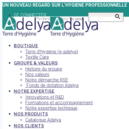
Skip
UN NOUVEAU REGARD SUR L'HYGIENE PROFESSIONNELLE
to
SE CONNECTER
content
Search for:
Search Button
TROUVER UNE AGENCE
BOUTIQUE
Terre d’Hygiène (e-adelya)
Textile Care
GROUPE & VALEURS
Histoire du groupe
Nos valeurs
Notre démarche RSE
Fonds de dotation Adelya
NOTRE EXPERTISE
Innovations et R&D
Formations et accompagnement
Notre expertise technique
NOS PRODUITS
Catalogue Adelya
NOS CLIENTS