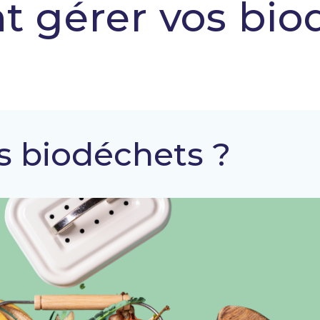
gérer vos bio
Spécialiste de l'hygiène et de la désinfection
 biodéchets ?