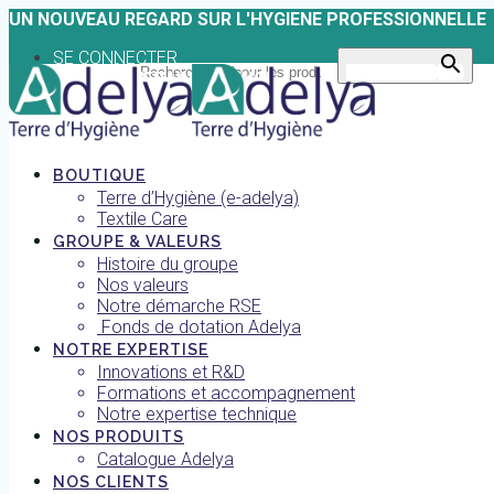
Skip
UN NOUVEAU REGARD SUR L'HYGIENE PROFESSIONNELLE
to
SE CONNECTER
content
Search for:
Search Button
TROUVER UNE AGENCE
BOUTIQUE
Terre d’Hygiène (e-adelya)
Textile Care
GROUPE & VALEURS
Histoire du groupe
Nos valeurs
Notre démarche RSE
Fonds de dotation Adelya
NOTRE EXPERTISE
Innovations et R&D
Formations et accompagnement
Notre expertise technique
NOS PRODUITS
Catalogue Adelya
NOS CLIENTS