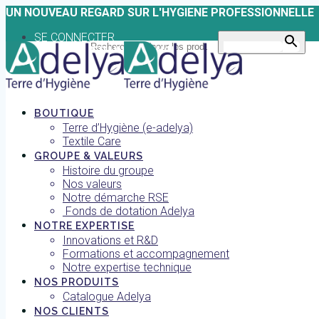
Skip
UN NOUVEAU REGARD SUR L'HYGIENE PROFESSIONNELLE
to
SE CONNECTER
content
Search for:
Search Button
TROUVER UNE AGENCE
BOUTIQUE
Terre d’Hygiène (e-adelya)
Textile Care
GROUPE & VALEURS
Histoire du groupe
Nos valeurs
Notre démarche RSE
Fonds de dotation Adelya
NOTRE EXPERTISE
Innovations et R&D
Formations et accompagnement
Notre expertise technique
NOS PRODUITS
Catalogue Adelya
NOS CLIENTS