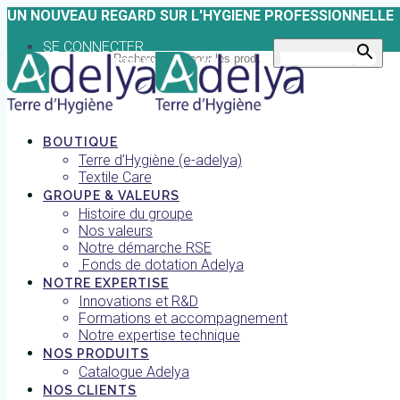
Skip
UN NOUVEAU REGARD SUR L'HYGIENE PROFESSIONNELLE
to
SE CONNECTER
content
Search for:
Search Button
TROUVER UNE AGENCE
BOUTIQUE
Terre d’Hygiène (e-adelya)
Textile Care
GROUPE & VALEURS
Histoire du groupe
Nos valeurs
Notre démarche RSE
Fonds de dotation Adelya
NOTRE EXPERTISE
Innovations et R&D
Formations et accompagnement
Notre expertise technique
NOS PRODUITS
Catalogue Adelya
NOS CLIENTS