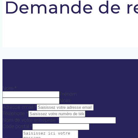
Demande de r
Contactez-nous
Nom
*
Prénom
Nom
Adresse email
*
Téléphone
*
Nom de votre entreprise
*
Code postal
*