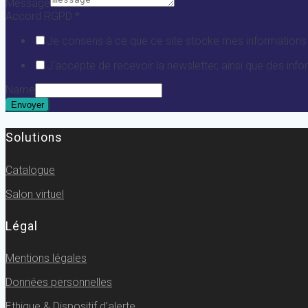
Message
Accord RGPD
*
Je consens à ce que ce site stocke mes informations 
J'accepte de recevoir la newsletter, ainsi que des in
Name
Envoyer
Solutions
Catalogue
Salon virtuel
Légal
Mentions légales
Données personnelles
Ethique
& Dispositif d’alerte