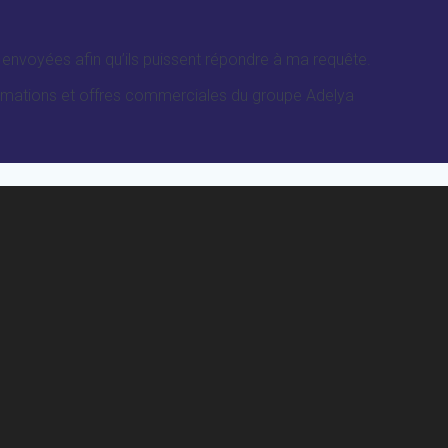
envoyées afin qu’ils puissent répondre à ma requête.
formations et offres commerciales du groupe Adelya