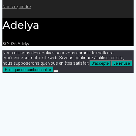
Nous rejoindre
Adelya
© 2026 Adelya
Nous utilisons des cookies pour vous garantir la meilleure
expérience sur notre site web. Si vous continuez à utiliser ce site,
nous supposerons que vous en êtes satisfait.
J'accepte
Je refuse
Politique de confidentialité