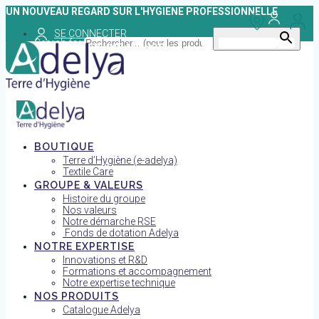
Skip
UN NOUVEAU REGARD SUR L'HYGIENE PROFESSIONNELLE
to
SE CONNECTER
content
Search for:
Search Button
TROUVER UNE AGENCE
BOUTIQUE
Terre d’Hygiène (e-adelya)
Textile Care
GROUPE & VALEURS
Histoire du groupe
Nos valeurs
Notre démarche RSE
Fonds de dotation Adelya
NOTRE EXPERTISE
Innovations et R&D
Formations et accompagnement
Notre expertise technique
NOS PRODUITS
Catalogue Adelya